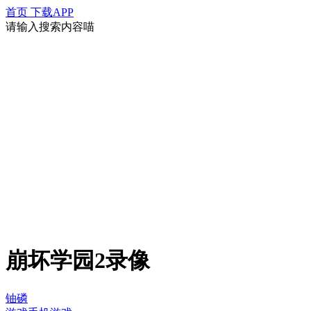
首页
下载APP
请输入搜索内容喵
崩坏学园2录像
铀磷