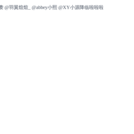
@吊德斯DioDes 出现人物:@吊德斯DioDes @Z小驴来袭 @羽翼煊煊_ @abbey小熙 @XY小源降临啦啦啦 