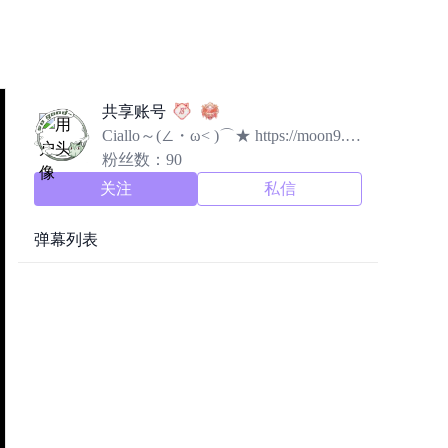
共享账号
Ciallo～(∠・ω< )⌒★ https://moon9.to
p/
粉丝数：90
关注
私信
弹幕列表