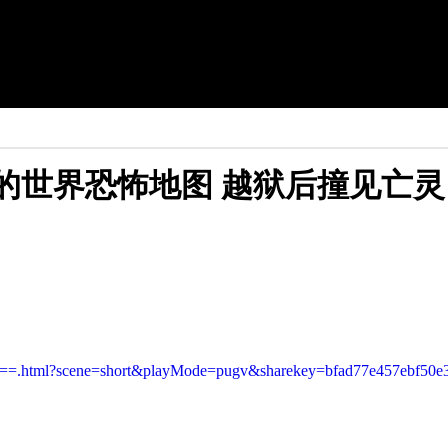
我的世界恐怖地图 越狱后撞见亡灵
=.html?scene=short&playMode=pugv&sharekey=bfad77e457ebf50e