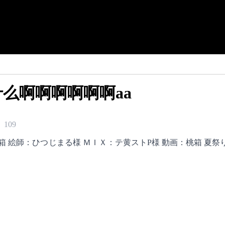
么啊啊啊啊啊啊aa
109
 絵師：ひつじまる様 ＭＩＸ：テ黄ストP様 動画：桃箱 夏祭