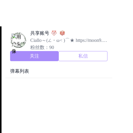
共享账号
Ciallo～(∠・ω< )⌒★ https://moon9.to
p/
粉丝数：90
关注
私信
弹幕列表