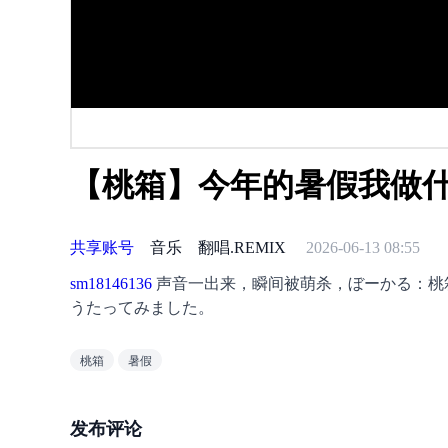
【桃箱】今年的暑假我做什
共享账号
音乐
翻唱.REMIX
2026-06-13 08:55
sm18146136
 声音一出来，瞬间被萌杀，ぼーかる：桃箱
うたってみました。
桃箱
暑假
发布评论