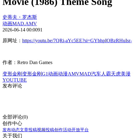
Movie (1986) Theme Song
史蒂夫・罗杰斯
动画
MAD.AMV
2026-06-14 00:00
91
原网址：
https://youtu.be/7QRi-aYc5EE?si=GYbhpIOBzRHuIsr-
作者：Retro Dan Games
变形金刚
变形金刚G1
动画
动漫
AMV
MAD
汽车人
霸天虎
美漫
YOUTUBE
发布评论
全部评论(0)
创作中心
发布动态
文章投稿
视频投稿
创作活动
开放平台
关于我们