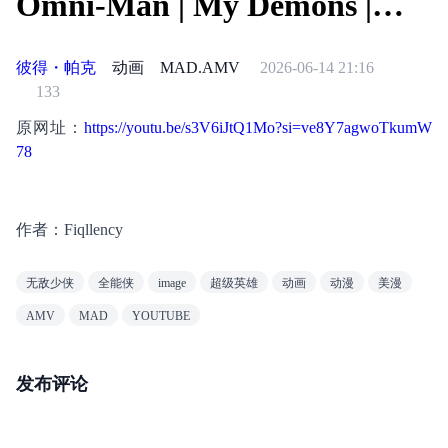
Omni-Man | My Demons |
AMV
彼得・帕克
动画
MAD.AMV
2026-06-14 21:16
133
原网址：
https://youtu.be/s3V6iJtQ1Mo?si=ve8Y7agwoTkumW
78
作者：Fiqllency
无敌少侠
全能侠
image
超级英雄
动画
动漫
美漫
AMV
MAD
YOUTUBE
发布评论