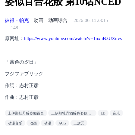
姿似百合花般 第10话NCED
彼得・帕克
动画
动画综合
2026-06-14 23:15
148
原网址：
https://www.youtube.com/watch?v=1nxuB3UZuvs
「茜色の夕日」 
フジファブリック
作詞：志村正彦
作曲：志村正彦
上伊那牡丹醉姿如百合
上伊那牡丹酒醉身姿似百合花般
ED
音乐
动漫音乐
动画
动漫
ACG
二次元