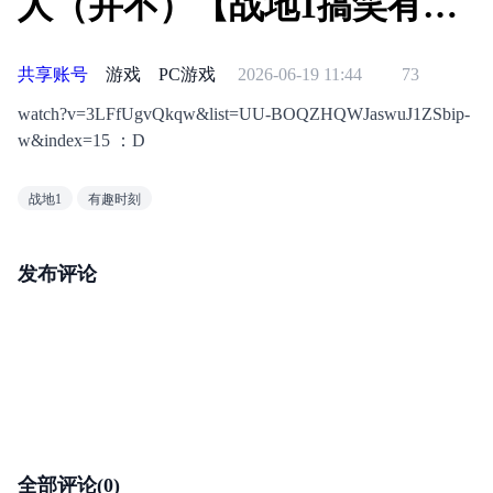
人（并不）【战地1搞笑有趣
时刻#2】
共享账号
游戏
PC游戏
2026-06-19 11:44
73
watch?v=3LFfUgvQkqw&list=UU-BOQZHQWJaswuJ1ZSbip-
w&index=15 ：D
战地1
有趣时刻
发布评论
全部评论(0)