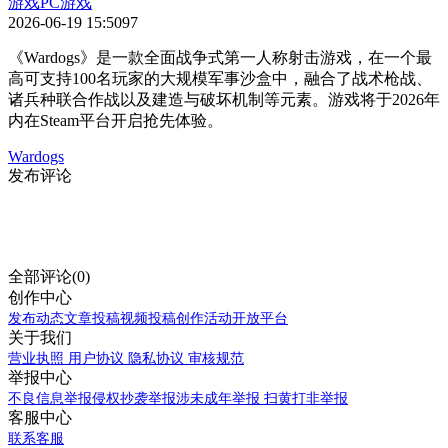
游戏
PC游戏
2026-06-19 15:50
97
《Wardogs》是一款全面战争式第一人称射击游戏，在一个最
高可支持100名玩家的大规模军事沙盒中，融合了战术枪战、
诸兵种联合作战以及建造与破坏机制等元素。游戏将于2026年
内在Steam平台开启抢先体验。
Wardogs
发布评论
全部评论(0)
创作中心
发布动态
文章投稿
视频投稿
创作活动
开放平台
关于我们
营业执照
用户协议
隐私协议
审核规范
举报中心
不良信息举报
侵权抄袭举报
涉未成年举报
扫黄打非举报
客服中心
联系客服