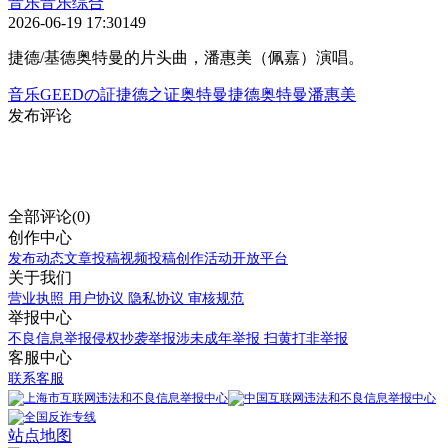
音乐
音乐综合
2026-06-19 17:30
149
捷德/基德奥特曼的片头曲，潘惠美（佩嘉）演唱。
音乐
GEEDの証
捷德之证
奥特曼
捷德奥特曼
潘惠美
发布评论
全部评论(0)
创作中心
发布动态
文章投稿
视频投稿
创作活动
开放平台
关于我们
营业执照
用户协议
隐私协议
审核规范
举报中心
不良信息举报
侵权抄袭举报
涉未成年举报
扫黄打非举报
客服中心
联系客服
站点地图