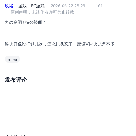
玖绪
游戏
PC游戏
2026-06-22 23:29
161
原创声明，未经作者许可禁止转载
力の金阁♀技の银阁♂
银火好像没打过几次，怎么甩头忘了，应该和♂火龙差不多
mhwi
发布评论