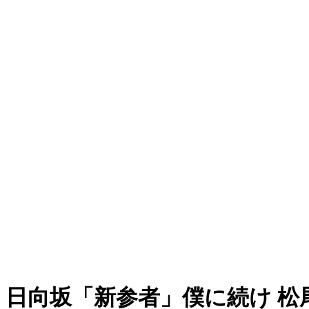
日向坂「新参者」僕に続け 松尾桜