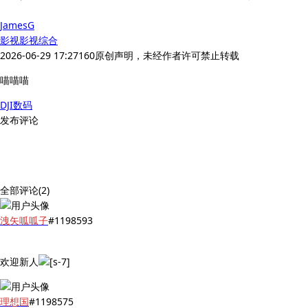
JamesG
影视
影视综合
2026-06-29 17:27
160
原创声明，未经作者许可禁止转载
喵喵喵
DJI
数码
发布评论
全部评论(2)
洩矢呱呱子
#1198593
欢迎新人
理想国
#1198575