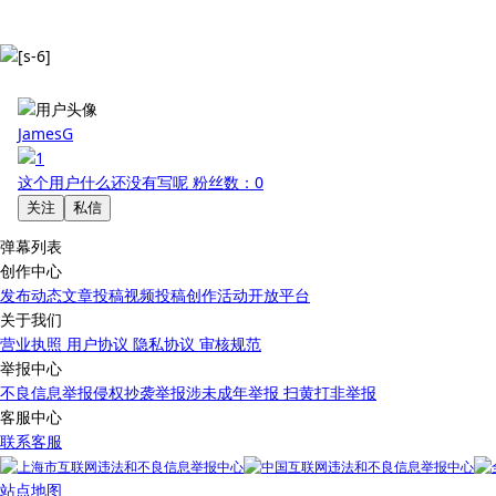
JamesG
这个用户什么还没有写呢
粉丝数：0
关注
私信
弹幕列表
创作中心
发布动态
文章投稿
视频投稿
创作活动
开放平台
关于我们
营业执照
用户协议
隐私协议
审核规范
举报中心
不良信息举报
侵权抄袭举报
涉未成年举报
扫黄打非举报
客服中心
联系客服
站点地图