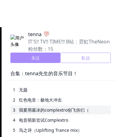
tenna
IT'S!! TV!! TIME!!! B站：霓虹TheNeon
粉丝数：15
关注
私信
合集：tenna先生的音乐节目！
1
无题
2
红色电音：极地大冲击
3
我要用最冰的complextro创飞你们（
4
电音萌新尝试Complextro
5
鸟之诗（Uplifting Trance mix）