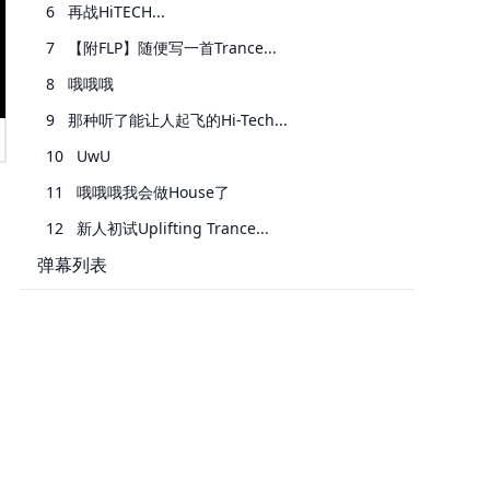
6
再战HiTECH...
7
【附FLP】随便写一首Trance...
8
哦哦哦
9
那种听了能让人起飞的Hi-Tech...
10
UwU
11
哦哦哦我会做House了
12
新人初试Uplifting Trance...
弹幕列表