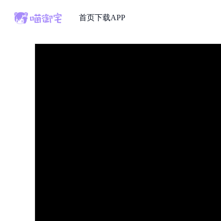
首页
下载APP