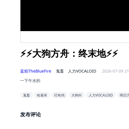
⚡⚡大狗方舟：终末地⚡⚡
蓝焰TheBlueFire
鬼畜
人力VOCALOID
2026-07-09 21
一下午水的
鬼畜
哈基米
叮咚鸡
大狗叫
人力VOCALOID
明日
发布评论