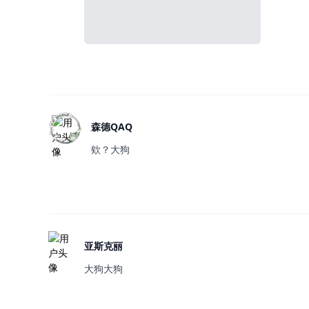
森德QAQ
欸？大狗
亚斯克丽
大狗大狗