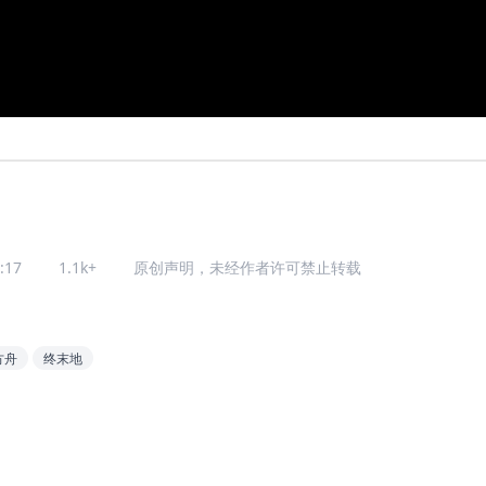
:17
1.1k+
原创声明，未经作者许可禁止转载
方舟
终末地