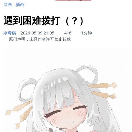
绘画
插画
遇到困难拨打（？）
水母病
2026-05-09 21:05
416
1分钟
原创声明，未经作者许可禁止转载