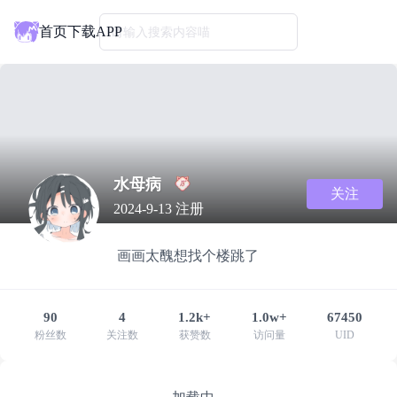
首页
下载APP
请输入搜索内容喵
水母病
关注
2024-9-13 注册
画画太醜想找个楼跳了
90
4
1.2k+
1.0w+
67450
粉丝数
关注数
获赞数
访问量
UID