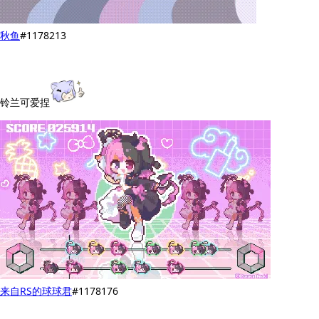
秋鱼
#1178213
铃兰可爱捏
来自RS的球球君
#1178176