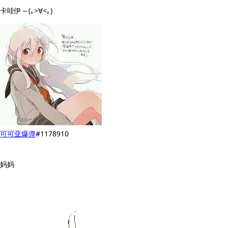
卡哇伊～(｡>∀<｡)
可可亚爆弹
#1178910
妈妈