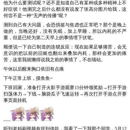
他为什么要测试呢？还不是知道自己有某种或多种精神上不
好症状！他测完之后什么都没有说发了张高分图片给我，这
何尝不是一种“无声的传播”呢？
测到自己有大问题，会恐惧挺与焦虑也正常吧？那个是晚上
做的，当晚还好，没有失眠，加上早睡，所以内耗的不严
重，但是已经为第二天早上的事情埋下伏笔。
顺便说一下自己制造的连锁反应：现在如果足够痛苦，会无
意识的把以前的旧账也翻出来叠加内耗，那样会更加的痛
苦，这里我就懒得说我之前的事情了，不在喵站。
午休以后醒来胸口依旧有点痛
下午正常上班，摸鱼鱼~
下班回家，准备打开火影手游观赛15分钟领奖励→打开手游
扫荡体力→下线→脑袋瓜子飞速运转→再次打开手游点开赛
事页面挂机
......
听到老妈刷视频有提到借款，我看了一下我那个同学，5月12