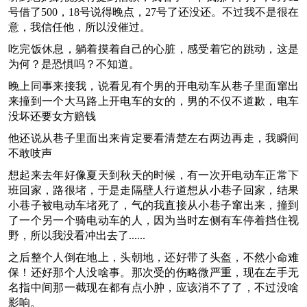
号借了500，18号说得晚点，27号了还没还。不过我不是很在
意，我信任他，所以没催过。
吃完饭休息，躺着摸着自己的心脏，感受着它的跳动，这是
为何？是恐惧吗？不知道。
晚上同事来接我，说看见有个男的开电动车从巷子里面窜出
来撞到一个大马路上开电车的女的，男的不仅不道歉，电车
没坏还要女方赔钱
他还说从巷子里面出来肯定要看清楚左右两边再走，我瞬间
不敢吱声
想起来去年好像夏天到秋天的时候，有一次开电动车正常下
班回家，路很堵，于是走隔壁人行道想从小巷子回家，结果
小巷子被电动车堵死了，气的我直接从小巷子窜出来，撞到
了一个另一个骑电动车的人，因为当时左侧有车停着挡住视
野，所以我没看冲出去了......
之后整个人倒在地上，头朝地，还好带了头盔，不然小命难
保！还好那个人没啥事。那次受的伤略微严重，现在左手无
名指中间那一截现在都有点小肿，应该消不了了，不过没啥
影响。