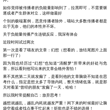
如你觉得被传播者的负能量影响到了，拉黑即可，不需要驱
逐或者产生群体对立，这样做最好
个别的极端案例，恶意传播者除外，喵站大多数传播者都是
出于无奈，他们的本性并不坏。
关于负能量传播产生连锁反应，我深有体会
近段时间试过两次
第一次是看了喵友的文章：幻想（想看的，放结尾图片上面
那一行了）
因为我也经历过“幻想”也知道“清醒梦”所带来的好处与危
害，所以看到他写出来的文章会格外害怕！
果不其然第二天就发癫了，是看到他的文章脑袋不知道在思
考什么，指定是想太多了导致内耗，整天情绪低落，就是那
天对着某“曾经的朋友”发癫了一天，哈哈！
所以我时常提醒自己：放弃思考！
越想就越乱，越乱内耗就越发严重！闲下来的时候最好让脑
袋空着或者找点事干忙起来！听歌也是不错的选择！