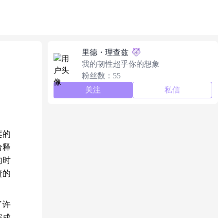
里德・理查兹
我的韧性超乎你的想象
粉丝数：55
关注
私信
莲的
给释
的时
责的
了许
完成