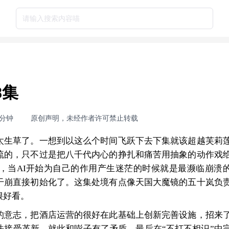
请输入搜索内容喵
8集
3分钟
原创声明，未经作者许可禁止转载
太生草了。一想到以这么个时间飞跃下去下集就该超越芙莉
流的，只不过是把八千代内心的挣扎和痛苦用抽象的动作戏
题，当AI开始为自己的作用产生迷茫的时候就是最濒临崩溃
干崩直接初始化了。这集处境有点像天国大魔镜的五十岚负
很好看。
的意志，把酒店运营的很好在此基础上创新完善设施，招来
法接受革新，就此和嘭子有了矛盾，最后在“不打不相识”中