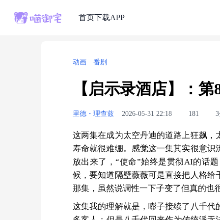
首页
下载APP
动画
番剧
【启示录酒店】：第
里德・理查兹
2026-05-31 22:18
181
这两集在成为太空丹迪的道路上狂飙，
寿命就很难绷。感觉这一集其实很意识
放出来了，“使命”始终是贯彻AI的话
候，要知道隔壁薇薇可是直接把人格给
那集，虽然说调性一下子变了但真的也
这集我的理解就是，嘭子接续了八千代
多客人；但是八千代回来作为传统派无