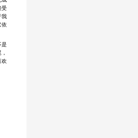
接受
于我
它依
不是
尾，
喜欢