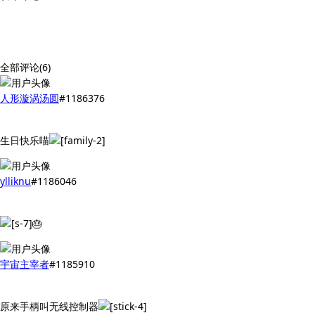
全部评论(6)
人形漩涡汤圆
#1186376
生日快乐喵
ylliknu
#1186046
🎂
宇宙主宰者
#1185910
原来手柄叫无线控制器