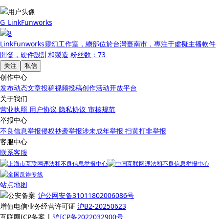
G_LinkFunworks
LinkFunworks靈幻工作室，總部位於台灣臺南市，專注于虛擬主播軟件
開發，硬件設計和製造
粉丝数：73
关注
私信
创作中心
发布动态
文章投稿
视频投稿
创作活动
开放平台
关于我们
营业执照
用户协议
隐私协议
审核规范
举报中心
不良信息举报
侵权抄袭举报
涉未成年举报
扫黄打非举报
客服中心
联系客服
站点地图
沪公网安备31011802006086号
增值电信业务经营许可证
沪B2-20250623
互联网ICP备案 |
沪ICP备2022032900号