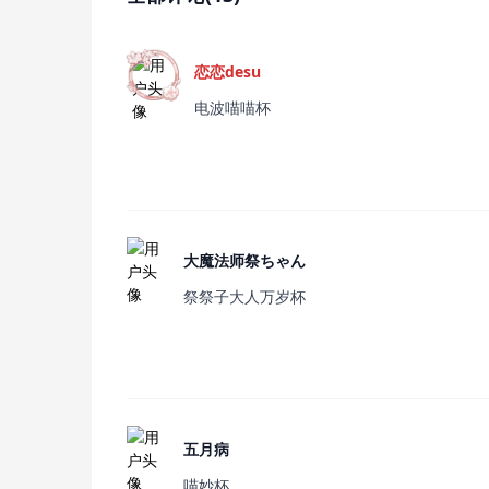
恋恋desu
电波喵喵杯
大魔法师祭ちゃん
祭祭子大人万岁杯
五月病
喵妙杯