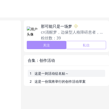
那可能只是一场梦
cn清醒梦，边缘型人格障碍患者，社
恐敏感，不擅长说话，说错话的话真
粉丝数：39
的很对不起……
关注
私信
合集：创作活动
1
这是一则活动征名贴～
2
这是一份我将举行的创作活动草案