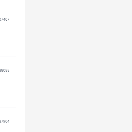
07407
88088
87904