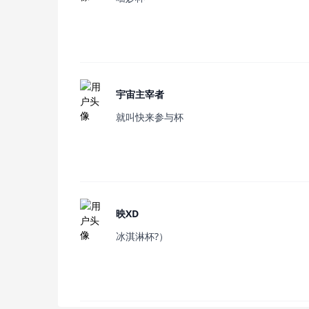
宇宙主宰者
就叫快来参与杯
映XD
冰淇淋杯?）