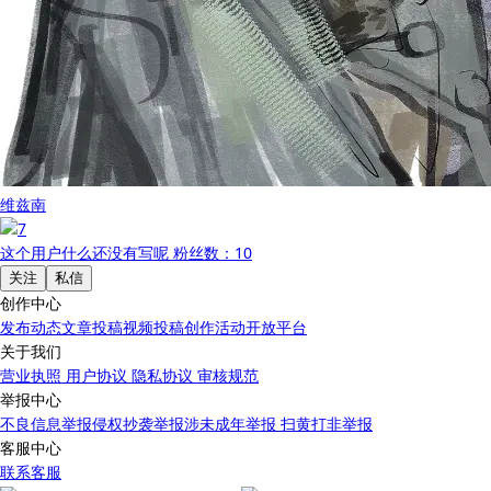
维兹南
这个用户什么还没有写呢
粉丝数：10
关注
私信
创作中心
发布动态
文章投稿
视频投稿
创作活动
开放平台
关于我们
营业执照
用户协议
隐私协议
审核规范
举报中心
不良信息举报
侵权抄袭举报
涉未成年举报
扫黄打非举报
客服中心
联系客服