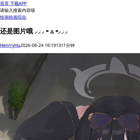
首页
下载APP
请输入搜索内容喵
绘画
绘画综合
还是图片哦 ⸝⸝⸝ ╸▵╺⸝⸝⸝
HenrryHu
2026-06-24 16:19
131
1分钟