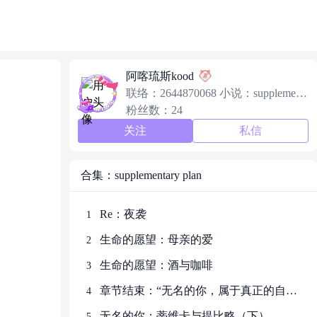
阿喀琉斯kood
联络：2644870068 小说：supplement
ary plan 科幻/角色立绘/武器设计插画
粉丝数：24
关注
私信
合集：supplementary plan
Re：夜袭
1
生命的愿望：母亲的爱
2
生命的愿望：酒与咖啡
3
章节结束：“无名的你，属于真正的自
4
己”
无名的你：蒂维卡与提比略（下）
5