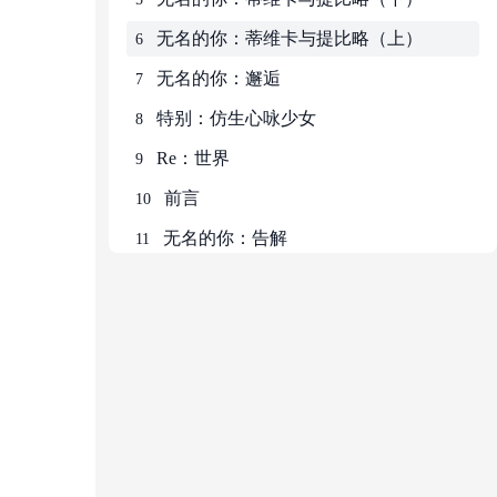
无名的你：蒂维卡与提比略（上）
6
无名的你：邂逅
7
特别：仿生心咏少女
8
Re：世界
9
前言
10
无名的你：告解
11
无名的你：剑
12
过往的繁荣
13
蒂维卡
14