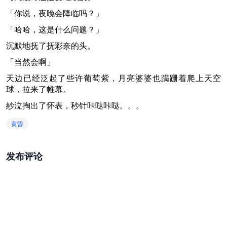
「你说，夜晚会降临吗？」
「哈哈，这是什么问题？」
沉默地抚了抚彩奈的头。
「当然会啊」
天边已经泛起了些许葡萄紫，月亮婆婆也蹒跚着爬上天空
球，拉来了帷幕。
紗泣掏出了怀表，秒针咔哒咔哒。。。
黄昏
发布评论