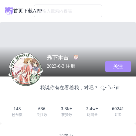
首页
下载APP
请输入搜索内容喵
秀下木吉
2023-6-3 注册
关注
我说你有在看着我，对吧？| ू•ૅω•́)ᵎᵎᵎ
143
636
3.3k+
2.4w+
60241
粉丝数
关注数
获赞数
访问量
UID