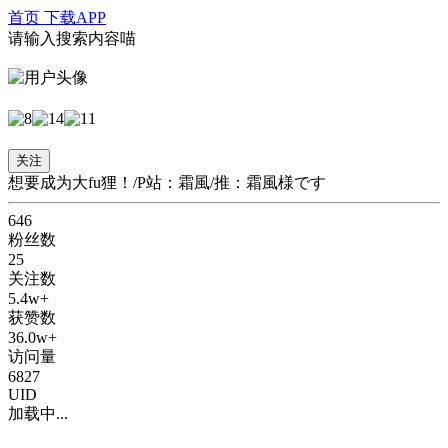
首页
下载APP
请输入搜索内容喵
奥尔加伊兹卡
2021-5-5 注册
关注
想要成为大fu狸！/P站：霜風/推：霜風様です
646
粉丝数
25
关注数
5.4w+
获赞数
36.0w+
访问量
6827
UID
加载中...