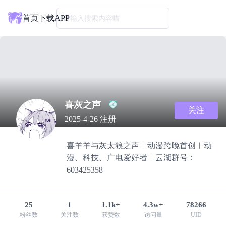
首页
下载APP
请输入搜索内容喵
喜灰之声
关注
2025-4-26 注册
喜羊羊与灰太狼之声︱动漫跨晚首创︱动
漫、科技、广电爱好者︱云湖群号：
603425358
25
1
1.1k+
4.3w+
78266
粉丝数
关注数
获赞数
访问量
UID