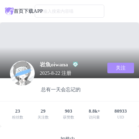
首页
下载APP
请输入搜索内容喵
岩魚oiwana
关注
2025-8-22 注册
总有一天会忘记的
23
29
903
8.8k+
80933
粉丝数
关注数
获赞数
访问量
UID