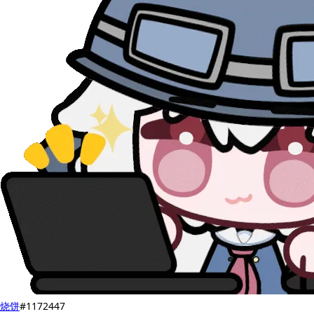
烧饼
#1172447