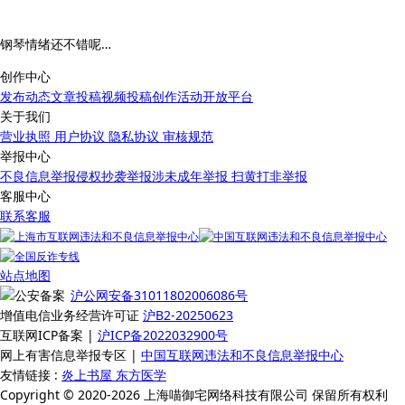
钢琴情绪还不错呢…
创作中心
发布动态
文章投稿
视频投稿
创作活动
开放平台
关于我们
营业执照
用户协议
隐私协议
审核规范
举报中心
不良信息举报
侵权抄袭举报
涉未成年举报
扫黄打非举报
客服中心
联系客服
站点地图
沪公网安备31011802006086号
增值电信业务经营许可证
沪B2-20250623
互联网ICP备案 |
沪ICP备2022032900号
网上有害信息举报专区 |
中国互联网违法和不良信息举报中心
友情链接 :
炎上书屋
东方医学
Copyright © 2020-2026 上海喵御宅网络科技有限公司 保留所有权利