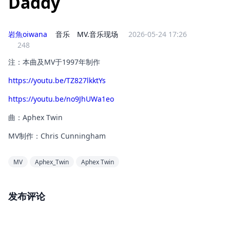
Daddy
岩魚oiwana
音乐
MV.音乐现场
2026-05-24 17:26
248
注：本曲及MV于1997年制作
https://youtu.be/TZ827lkktYs
https://youtu.be/no9JhUWa1eo
曲：Aphex Twin
MV制作：Chris Cunningham
MV
Aphex_Twin
Aphex Twin
发布评论