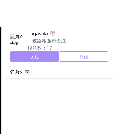
nagasaki
，狭路相逢勇者胜
粉丝数：17
关注
私信
弹幕列表