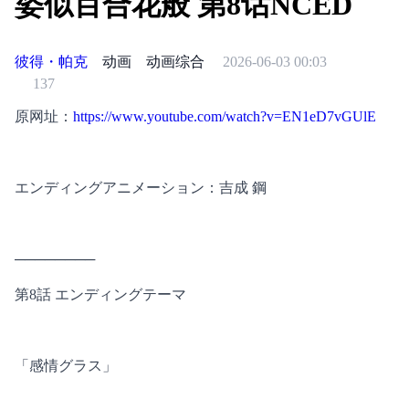
姿似百合花般 第8话NCED
彼得・帕克
动画
动画综合
2026-06-03 00:03
137
原网址：
https://www.youtube.com/watch?v=EN1eD7vGUlE
エンディングアニメーション：吉成 鋼
────────
第8話 エンディングテーマ
「感情グラス」