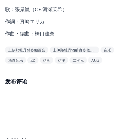
歌：張景嵐（CV.河瀬茉希）
作詞：真崎エリカ
作曲・編曲：橋口佳奈
上伊那牡丹醉姿如百合
上伊那牡丹酒醉身姿似百合花般
音乐
动漫音乐
ED
动画
动漫
二次元
ACG
发布评论