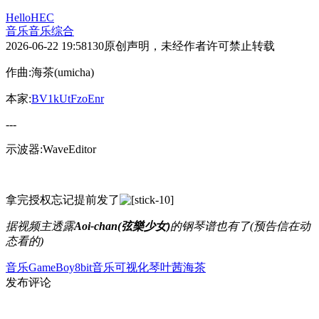
HelloHEC
音乐
音乐综合
2026-06-22 19:58
130
原创声明，未经作者许可禁止转载
作曲:海茶(umicha)
本家:
BV1kUtFzoEnr
---
示波器:WaveEditor
拿完授权忘记提前发了
据视频主透露
Aoi-chan(弦樂少女)
的钢琴谱也有了(预告信在动
态看的)
音乐
GameBoy
8bit
音乐可视化
琴叶茜
海茶
发布评论