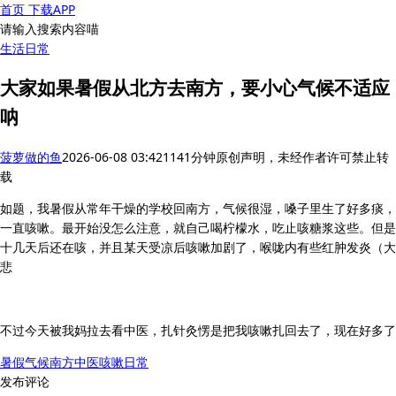
首页
下载APP
请输入搜索内容喵
生活
日常
大家如果暑假从北方去南方，要小心气候不适应
呐
菠萝做的鱼
2026-06-08 03:42
114
1分钟
原创声明，未经作者许可禁止转
载
如题，我暑假从常年干燥的学校回南方，气候很湿，嗓子里生了好多痰，
一直咳嗽。最开始没怎么注意，就自己喝柠檬水，吃止咳糖浆这些。但是
十几天后还在咳，并且某天受凉后咳嗽加剧了，喉咙内有些红肿发炎（大
悲
不过今天被我妈拉去看中医，扎针灸愣是把我咳嗽扎回去了，现在好多了
暑假
气候
南方
中医
咳嗽
日常
发布评论