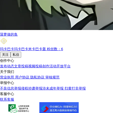
菠萝做的鱼
玛卡巴卡玛卡巴卡米卡巴卡轰
粉丝数：6
关注
私信
创作中心
发布动态
文章投稿
视频投稿
创作活动
开放平台
关于我们
营业执照
用户协议
隐私协议
审核规范
举报中心
不良信息举报
侵权抄袭举报
涉未成年举报
扫黄打非举报
客服中心
联系客服