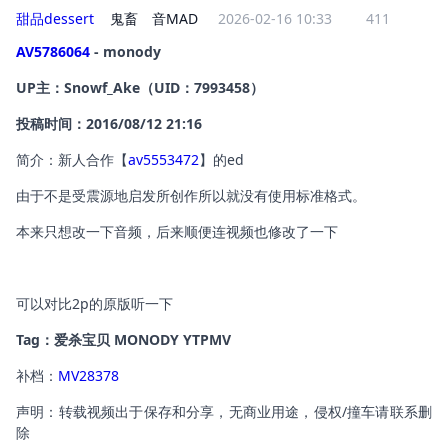
甜品dessert
鬼畜
音MAD
2026-02-16 10:33
411
AV5786064
 - monody
UP主：Snowf_Ake（UID：7993458）
投稿时间：2016/08/12 21:16
简介：新人合作【
av5553472
】的ed
由于不是受震源地启发所创作所以就没有使用标准格式。
本来只想改一下音频，后来顺便连视频也修改了一下
可以对比2p的原版听一下
Tag：爱杀宝贝 MONODY YTPMV
补档：
MV28378
声明：转载视频出于保存和分享，无商业用途，侵权/撞车请联系删
除