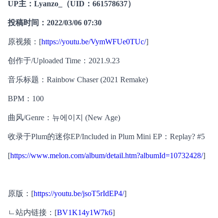
UP主：Lyanzo_（UID：661578637）
投稿时间：2022/03/06 07:30
原视频：[
https://youtu.be/VymWFUe0TUc/
]
创作于/Uploaded Time：2021.9.23
音乐标题：Rainbow Chaser (2021 Remake)
BPM：100
曲风/Genre：뉴에이지 (New Age)
收录于Plum的迷你EP/Included in Plum Mini EP：Replay? #5
[
https://www.melon.com/album/detail.htm?albumId=10732428/
]
原版：[
https://youtu.be/jsoT5rIdEP4/
]
ㄴ站内链接：[
BV1K14y1W7k6
]