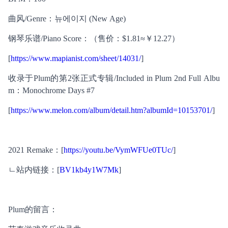
曲风/Genre：뉴에이지 (New Age)
钢琴乐谱/Piano Score：（售价：$1.81≈￥12.27）
[
https://www.mapianist.com/sheet/14031/
]
收录于Plum的第2张正式专辑/Included in Plum 2nd Full Albu
m：Monochrome Days #7
[
https://www.melon.com/album/detail.htm?albumId=10153701/
]
2021 Remake：[
https://youtu.be/VymWFUe0TUc/
]
ㄴ站内链接：[
BV1kb4y1W7Mk
]
Plum的留言：