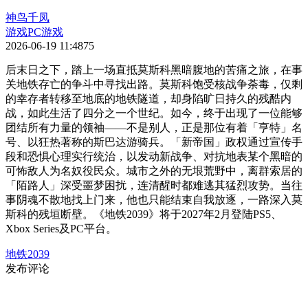
神鸟千凤
游戏
PC游戏
2026-06-19 11:48
75
后末日之下，踏上一场直抵莫斯科黑暗腹地的苦痛之旅，在事
关地铁存亡的争斗中寻找出路。莫斯科饱受核战争荼毒，仅剩
的幸存者转移至地底的地铁隧道，却身陷旷日持久的残酷内
战，如此生活了四分之一个世纪。如今，终于出现了一位能够
团结所有力量的领袖——不是别人，正是那位有着「亨特」名
号、以狂热著称的斯巴达游骑兵。「新帝国」政权通过宣传手
段和恐惧心理实行统治，以发动新战争、对抗地表某个黑暗的
可怖敌人为名奴役民众。城市之外的无垠荒野中，离群索居的
「陌路人」深受噩梦困扰，连清醒时都难逃其猛烈攻势。当往
事阴魂不散地找上门来，他也只能结束自我放逐，一路深入莫
斯科的残垣断壁。《地铁2039》将于2027年2月登陆PS5、
Xbox Series及PC平台。
地铁2039
发布评论