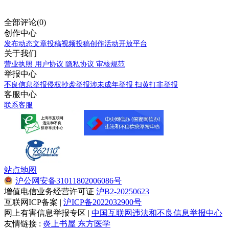
全部评论(0)
创作中心
发布动态
文章投稿
视频投稿
创作活动
开放平台
关于我们
营业执照
用户协议
隐私协议
审核规范
举报中心
不良信息举报
侵权抄袭举报
涉未成年举报
扫黄打非举报
客服中心
联系客服
站点地图
沪公网安备31011802006086号
增值电信业务经营许可证
沪B2-20250623
互联网ICP备案 |
沪ICP备2022032900号
网上有害信息举报专区 |
中国互联网违法和不良信息举报中心
友情链接 :
炎上书屋
东方医学