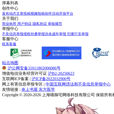
弹幕列表
创作中心
发布动态
文章投稿
视频投稿
创作活动
开放平台
关于我们
营业执照
用户协议
隐私协议
审核规范
举报中心
不良信息举报
侵权抄袭举报
涉未成年举报
扫黄打非举报
客服中心
联系客服
站点地图
沪公网安备31011802006086号
增值电信业务经营许可证
沪B2-20250623
互联网ICP备案 |
沪ICP备2022032900号
网上有害信息举报专区 |
中国互联网违法和不良信息举报中心
友情链接 :
炎上书屋
东方医学
Copyright © 2020-2026 上海喵御宅网络科技有限公司 保留所