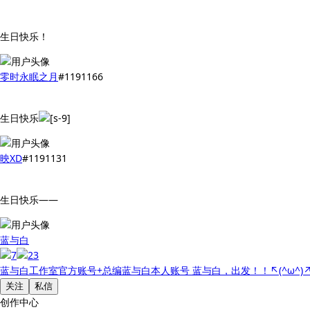
生日快乐！
零时永眠之月
#1191166
生日快乐
映XD
#1191131
生日快乐——
蓝与白
蓝与白工作室官方账号+总编蓝与白本人账号 蓝与白，出发！！↖(^ω^)
关注
私信
创作中心