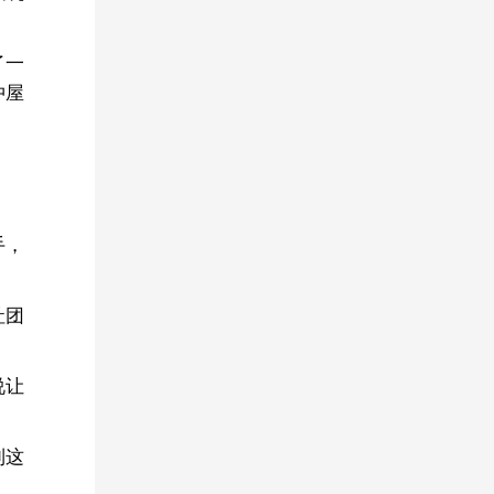
了一
冲屋
手，
社团
说让
到这