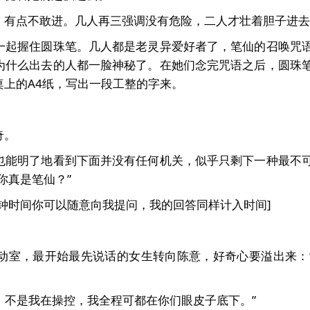
，有点不敢进。几人再三强调没有危险，二人才壮着胆子进去
一起握住圆珠笔。几人都是老灵异爱好者了，笔仙的召唤咒
为什么出去的人都一脸神秘了。在她们念完咒语之后，圆珠
上的A4纸，写出一段工整的字来。
奇。
也能明了地看到下面并没有任何机关，似乎只剩下一种最不
你真是笔仙？”
钟时间你可以随意向我提问，我的回答同样计入时间]
动室，最开始最先说话的女生转向陈意，好奇心要溢出来：
仙，不是我在操控，我全程可都在你们眼皮子底下。”