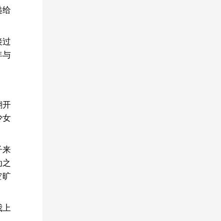
递给
接过
年与
翻开
少女
子来
动之
空旷
我上