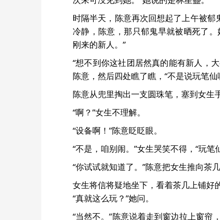
时隔半天，陈意再次回想起了上午被郁
冷静，陈意，那只郁鬼早就被晒死了。
刚来的新人。”
“想不到你这社团居然真的能有新人，
陈意，然后四处瞧了瞧，“不是说玩笔仙
陈意从兜里掏出一支圆珠笔，塞到女生手
“啊？”女生不理解。
“设备啊！”陈意眨眨眼。
“不是，咱别闹。”女生哭笑不得，“玩
“你试试就知道了。”陈意把女生推向茶
女生将信将疑地坐下，看着茶几上铺好
“真就这么玩？”她问。
“当然不。”陈意说着走到窗边拉上窗帘