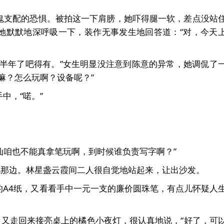
鬼支配的恐惧。被拍这一下肩膀，她吓得腿一软，差点没站
她默默地深呼吸一下，装作无事发生地回答道：“对，今天
大半年了吧得有。”女生明显没注意到陈意的异常，她调侃了
嘛？怎么玩啊？设备呢？”
中，“喏。”
笔仙咱也不能真拿笔玩啊，到时候谁负责写字啊？”
几那边。林星盏云霞间二人很自觉地站起来，让出沙发。
的A4纸，又看看手中一元一支的廉价圆珠笔，有点儿怀疑人
，又走回来接亮桌上的橘色小夜灯，很认真地说，“好了，可