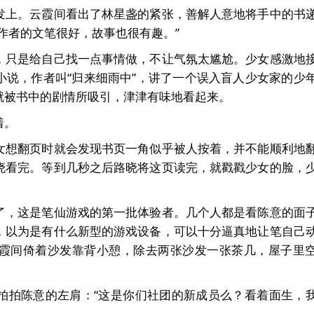
发上。云霞间看出了林星盏的紧张，善解人意地将手中的书
作者的文笔很好，故事也很有趣。”
，只是给自己找一点事情做，不让气氛太尴尬。少女感激地
小说，作者叫“归来细雨中”，讲了一个误入盲人少女家的少
就被书中的剧情所吸引，津津有味地看起来。
着。
女想翻页时就会发现书页一角似乎被人按着，并不能顺利地
晓看完。等到几秒之后路晓将这页读完，就戳戳少女的脸，
了，这是笔仙游戏的第一批体验者。几个人都是看陈意的面
，以为是有什么新型的游戏设备，可以十分逼真地让笔自己
霞间倚着沙发靠背小憩，除去两张沙发一张茶几，屋子里
拍拍陈意的左肩：“这是你们社团的新成员么？看着面生，