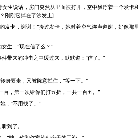
等女生说话，房门突然从里面被打开，空中飘浮着一个发卡
卡？刚刚它掉在了沙发上]
我的发卡，谢谢！”接过发卡，她对着空气连声道谢，好像那
女生，“现在信了么？”
件带来的冲击之中缓过来，默默道：“信了。”
，转身要走，又被陈意拦住，“等一下。”
一百，第一次给你们打五折，一共一百五。”
她，“不用找了。”
己听到了。
，“呐，你和你家笔仙今天的工资。”