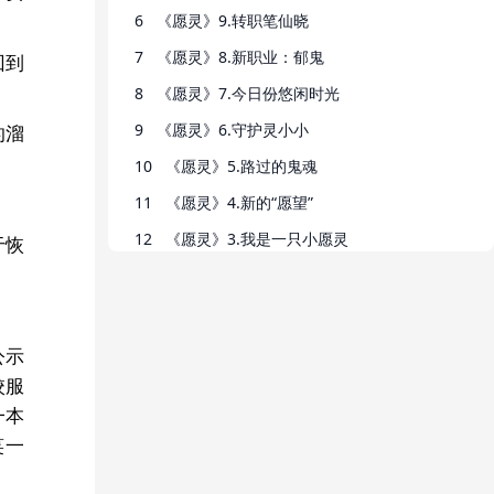
6
《愿灵》9.转职笔仙晓
7
《愿灵》8.新职业：郁鬼
回到
8
《愿灵》7.今日份悠闲时光
9
《愿灵》6.守护灵小小
的溜
10
《愿灵》5.路过的鬼魂
11
《愿灵》4.新的“愿望”
12
《愿灵》3.我是一只小愿灵
于恢
13
《愿灵》2.善良的鬼先生
14
《愿灵》1.变成鬼魂了
公示
校服
一本
笑一