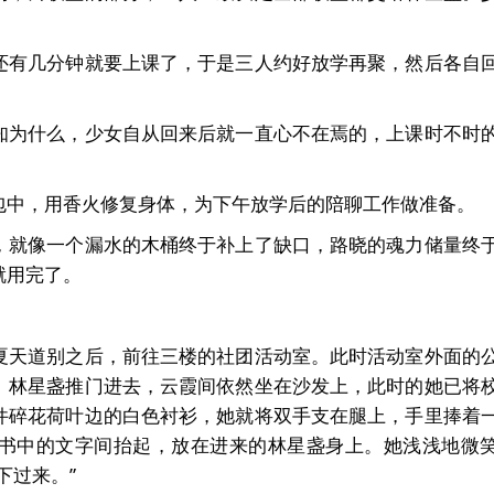
还有几分钟就要上课了，于是三人约好放学再聚，然后各自
知为什么，少女自从回来后就一直心不在焉的，上课时不时
包中，用香火修复身体，为下午放学后的陪聊工作做准备。
，就像一个漏水的木桶终于补上了缺口，路晓的魂力储量终
就用完了。
夏天道别之后，前往三楼的社团活动室。此时活动室外面的
。林星盏推门进去，云霞间依然坐在沙发上，此时的她已将
件碎花荷叶边的白色衬衫，她就将双手支在腿上，手里捧着
书中的文字间抬起，放在进来的林星盏身上。她浅浅地微
下过来。”