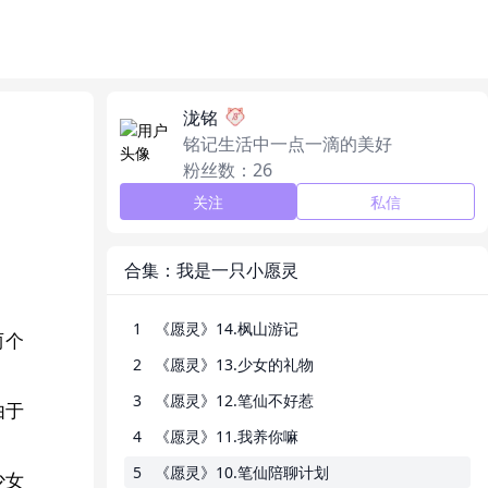
泷铭
铭记生活中一点一滴的美好
粉丝数：26
关注
私信
合集：我是一只小愿灵
1
《愿灵》14.枫山游记
两个
2
《愿灵》13.少女的礼物
3
《愿灵》12.笔仙不好惹
由于
4
《愿灵》11.我养你嘛
5
《愿灵》10.笔仙陪聊计划
少女