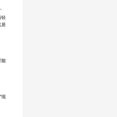
。
语轻
笔居
可能
“现