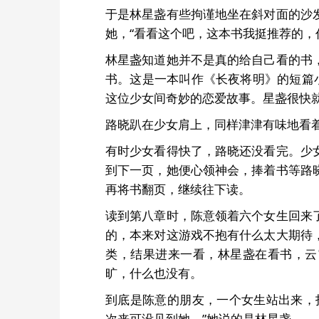
于是林星盏有些拘谨地坐在斜对面的沙
她，“看看这个吧，这本书我挺推荐的，
林星盏知道她并不是真的给自己看的书
书。这是一本叫作《长夜将明》的短篇
这位少女间奇妙的恋爱故事。星盏很快
路晓趴在少女肩上，同样津津有味地看
有时少女看得快了，路晓还没看完。少
到下一页，她便心领神会，捧着书等路
再将书翻页，继续往下读。
读到第八章时，陈意领着六个女生回来
的，本来对这游戏不抱有什么太大期待
类，结果进来一看，林星盏在看书，云
旷，什么也没有。
到底是陈意的朋友，一个女生站出来，
次来可没见到她。”她说的是林星盏。