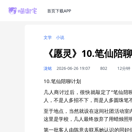
首页
下载APP
文学
小说
《愿灵》10.笔仙陪
泷铭
2026-06-26 19:07
802
12分钟
10.笔仙陪聊计划
几人商讨过后，很快就敲定了“笔仙陪
人，不是人多招不下，而是人多圆珠笔
至于地点，当然就设在这间社团活动室
这里是学校，几人最终放弃了用蜡烛照
第一批客人由陈意去联系她认识的同好