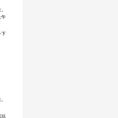
住。
上午
一下
生。
以玩