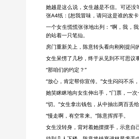
她越是这么说，女生越是不信。可还没
张A4纸：[恕我冒味，请问这是谁的发
一个女生慌慌张张地出列：“啊，我，
的站着一只笔仙。
房门重新关上，陈意转头看向刚刚提问的
女生呆愣了几秒，终于从见到不可思议事
“那咱们的约定？”
“放心，肯定帮你宣传。”女生闷闷不乐
她笑眯眯地向女生伸出手，“门票，一次
“切。”女生拿出钱包，从中抽出两百丢给
“慢走啊，有空常来。”陈意挥挥手。
女生没转身，背对着她摆摆手，示意自
待到几人下楼，陈意将钱塞进林星盏手中