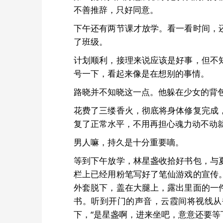
不善推辞，只好同意。
下午还有两节课才放学。看一看时间，
了班级。
计划顺利，接理来说应该是好事，但不
号一下，看起来像是在想别的事情。
路晓并不知晓这一点。他躲在少女的背
花费了三缕香火，彻底将身体修复完成
复了正常水平，不用再担心魂力动不动
男人嘛，持久是十分重要嘀。
等到下午放学，林星盏收拾好书包，与
栏上已经用粉笔写好了笔仙游戏的宣传
外套脱下，盖在大腿上，露出里面的一
书。听到开门的声音，云霞间将视线从
下，“是星盏啊，进来坐吧，意意还要等