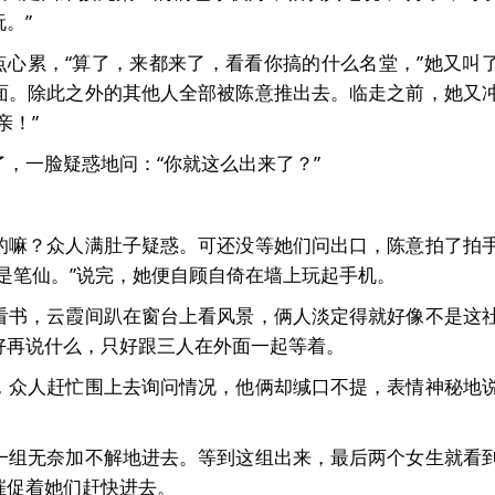
。”
点心累，“算了，来都来了，看看你搞的什么名堂，”她又叫
面。除此之外的其他人全部被陈意推出去。临走之前，她又
亲！”
，一脸疑惑地问：“你就这么出来了？”
的嘛？众人满肚子疑惑。可还没等她们问出口，陈意拍了拍
是笔仙。”说完，她便自顾自倚在墙上玩起手机。
看书，云霞间趴在窗台上看风景，俩人淡定得就好像不是这
好再说什么，只好跟三人在外面一起等着。
，众人赶忙围上去询问情况，他俩却缄口不提，表情神秘地
一组无奈加不解地进去。等到这组出来，最后两个女生就看
催促着她们赶快进去。