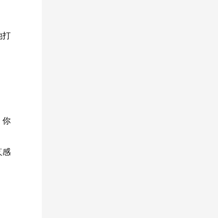
她打
，你
疚感