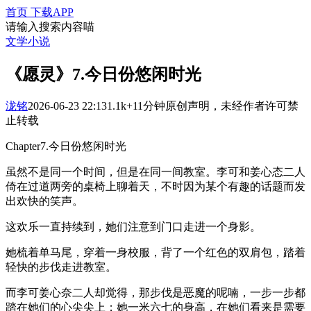
首页
下载APP
请输入搜索内容喵
文学
小说
《愿灵》7.今日份悠闲时光
泷铭
2026-06-23 22:13
1.1k+
11分钟
原创声明，未经作者许可禁
止转载
Chapter7.今日份悠闲时光
虽然不是同一个时间，但是在同一间教室。李可和姜心态二人
倚在过道两旁的桌椅上聊着天，不时因为某个有趣的话题而发
出欢快的笑声。
这欢乐一直持续到，她们注意到门口走进一个身影。
她梳着单马尾，穿着一身校服，背了一个红色的双肩包，踏着
轻快的步伐走进教室。
而李可姜心奈二人却觉得，那步伐是恶魔的呢喃，一步一步都
踏在她们的心尖尖上；她一米六七的身高，在她们看来是需要