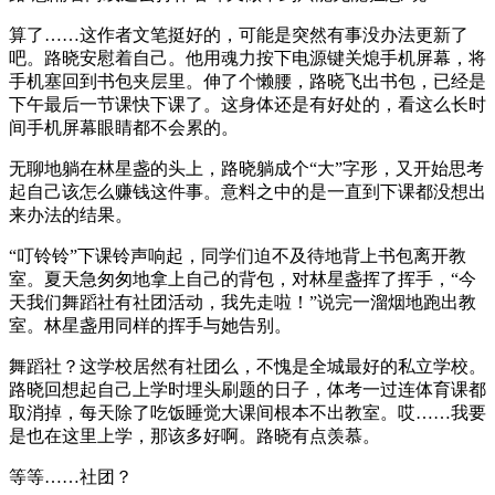
算了……这作者文笔挺好的，可能是突然有事没办法更新了
吧。路晓安慰着自己。他用魂力按下电源键关熄手机屏幕，将
手机塞回到书包夹层里。伸了个懒腰，路晓飞出书包，已经是
下午最后一节课快下课了。这身体还是有好处的，看这么长时
间手机屏幕眼睛都不会累的。
无聊地躺在林星盏的头上，路晓躺成个“大”字形，又开始思考
起自己该怎么赚钱这件事。意料之中的是一直到下课都没想出
来办法的结果。
“叮铃铃”下课铃声响起，同学们迫不及待地背上书包离开教
室。夏天急匆匆地拿上自己的背包，对林星盏挥了挥手，“今
天我们舞蹈社有社团活动，我先走啦！”说完一溜烟地跑出教
室。林星盏用同样的挥手与她告别。
舞蹈社？这学校居然有社团么，不愧是全城最好的私立学校。
路晓回想起自己上学时埋头刷题的日子，体考一过连体育课都
取消掉，每天除了吃饭睡觉大课间根本不出教室。哎……我要
是也在这里上学，那该多好啊。路晓有点羡慕。
等等……社团？