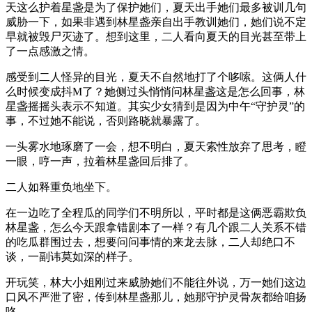
天这么护着星盏是为了保护她们，夏天出手她们最多被训几句
威胁一下，如果非遇到林星盏亲自出手教训她们，她们说不定
早就被毁尸灭迹了。想到这里，二人看向夏天的目光甚至带上
了一点感激之情。
感受到二人怪异的目光，夏天不自然地打了个哆嗦。这俩人什
么时候变成抖M了？她侧过头悄悄问林星盏这是怎么回事，林
星盏摇摇头表示不知道。其实少女猜到是因为中午“守护灵”的
事，不过她不能说，否则路晓就暴露了。
一头雾水地琢磨了一会，想不明白，夏天索性放弃了思考，瞪
一眼，哼一声，拉着林星盏回后排了。
二人如释重负地坐下。
在一边吃了全程瓜的同学们不明所以，平时都是这俩恶霸欺负
林星盏，怎么今天跟拿错剧本了一样？有几个跟二人关系不错
的吃瓜群围过去，想要问问事情的来龙去脉，二人却绝口不
谈，一副讳莫如深的样子。
开玩笑，林大小姐刚过来威胁她们不能往外说，万一她们这边
口风不严泄了密，传到林星盏那儿，她那守护灵骨灰都给咱扬
咯。