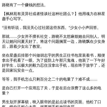
路晓有了一个赚钱的想法。
【枫林苑有灵异社或者怪谈社这种社团么？】他用魂力在林星
盏手心写字。
“没有听说，我没关心过社团这些东西。”少女小小声回答。
那就……少女并不擅长社交，路晓不太想麻烦她去问别人。明
天让她问问夏天好了。将这个问题搁置一边，路晓飘在少女身
后，跟着少女出了教室。
坐在星盏后排那个叫做胡志宇的男生正往书包里装着书，顺便
拿出手机看了一眼。为了提防上午那只鬼魂，他装了一下午好
好学生，以极大的毅力忍住没拿出手机，现在终于放学了，还
是回家玩安全一点。
等等，我手机怎么只剩百分之二十的电量了？难不成……
是自己打开一个应用忘了关，于是在后台浪费了这么多的电
量？
男生划开屏幕锁，映入眼帘的是起点读书的页面。他松了口
气，怪自己粗心大意，就要把手机放回夹层。