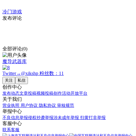
冷门游戏
发布评论
全部评论(0)
魔导武器库
Twitter→@xikshp
粉丝数：11
关注
私信
创作中心
发布动态
文章投稿
视频投稿
创作活动
开放平台
关于我们
营业执照
用户协议
隐私协议
审核规范
举报中心
不良信息举报
侵权抄袭举报
涉未成年举报
扫黄打非举报
客服中心
联系客服