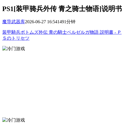
PS1[装甲骑兵外传 青之骑士物语]说明书
魔导武器库
2026-06-27 16:54
149
1分钟
装甲騎兵ボトムズ外伝 青の騎士ベルゼルガ物語 説明書 - Ｐ
Ｓのトリセツ