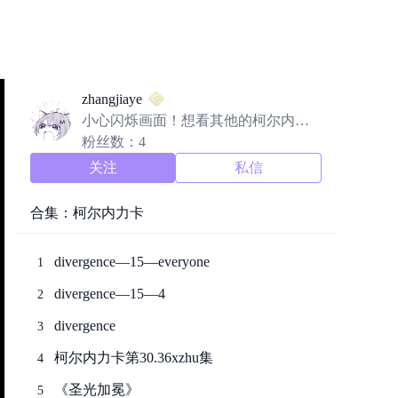
zhangjiaye
小心闪烁画面！想看其他的柯尔内力
卡请去b站或者a站（a站只有很少集
粉丝数：4
数），或者这里等我每个月发6集。
关注
私信
合集：柯尔内力卡
divergence—15—everyone
1
divergence—15—4
2
divergence
3
柯尔内力卡第30.36xzhu集
4
《圣光加冕》
5