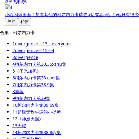
zhangjiaye
小心闪烁画面！想看其他的柯尔内力卡请去b站或者a站（a站只有很
关注
私信
合集：柯尔内力卡
1
divergence—15—everyone
2
divergence—15—4
3
divergence
4
柯尔内力卡第30.36xzhu集
5
《圣光加冕》
6
柯尔内力卡第38.cool集
7
柯尔内力卡第38.9集
8
原著
9
柯尔内力卡第39集
10
柯尔内力卡第39.69集
11
超级无敌牛逼的小提琴
12
《神凰天赐》
13
天耀
14
柯尔内力卡第38.8sy集