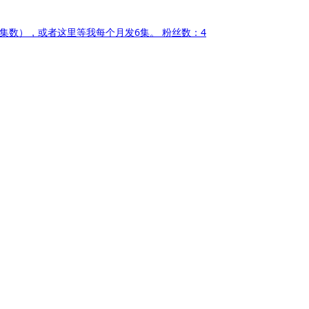
少集数），或者这里等我每个月发6集。
粉丝数：4