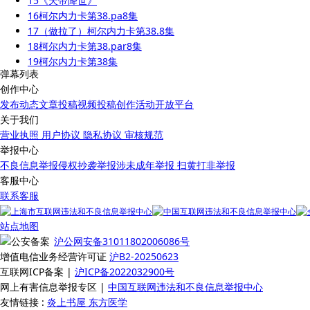
15
《天帝降世》
16
柯尔内力卡第38.pa8集
17
（做拉了）柯尔内力卡第38.8集
18
柯尔内力卡第38.par8集
19
柯尔内力卡第38集
弹幕列表
20
《山海归心》
创作中心
21
哥特夜狩
发布动态
文章投稿
视频投稿
创作活动
开放平台
22
《运转乾坤间》
关于我们
23
柯尔内力卡第30.fuck集（闪烁画面）
营业执照
用户协议
隐私协议
审核规范
24
柯尔内力卡第30.50f集（2）(1)
举报中心
25
柯尔内力卡第37集
不良信息举报
侵权抄袭举报
涉未成年举报
扫黄打非举报
26
柯尔内力卡第36.992029829345集
客服中心
27
柯尔内力卡第36.92092982集
联系客服
28
柯尔内力卡第36.9920298293集
29
（闪烁画面！！）柯尔内力卡第36.920292集
站点地图
30
柯尔内力卡第36.92029集
沪公网安备31011802006086号
31
柯尔内力卡第36.99202集
增值电信业务经营许可证
沪B2-20250623
32
柯尔内力卡第36.9920集
互联网ICP备案 |
沪ICP备2022032900号
33
柯尔内力卡第36.99202934500集
网上有害信息举报专区 |
中国互联网违法和不良信息举报中心
34
柯尔内力卡第36.992集
友情链接 :
炎上书屋
东方医学
35
柯尔内力卡第36集（剪的有点尴尬）