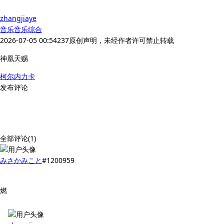
zhangjiaye
音乐
音乐综合
2026-07-05 00:54
237
原创声明，未经作者许可禁止转载
神凰天赐
柯尔内力卡
发布评论
全部评论(1)
みさかみこと
#1200959
燃