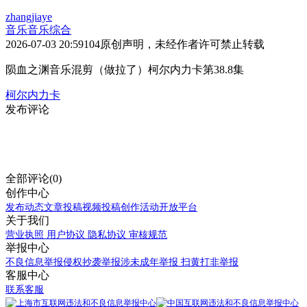
zhangjiaye
音乐
音乐综合
2026-07-03 20:59
104
原创声明，未经作者许可禁止转载
陨血之渊音乐混剪（做拉了）柯尔内力卡第38.8集
柯尔内力卡
发布评论
全部评论(0)
创作中心
发布动态
文章投稿
视频投稿
创作活动
开放平台
关于我们
营业执照
用户协议
隐私协议
审核规范
举报中心
不良信息举报
侵权抄袭举报
涉未成年举报
扫黄打非举报
客服中心
联系客服