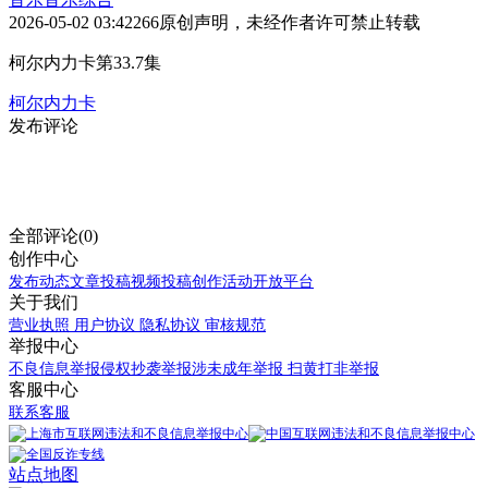
2026-05-02 03:42
266
原创声明，未经作者许可禁止转载
柯尔内力卡第33.7集
柯尔内力卡
发布评论
全部评论(0)
创作中心
发布动态
文章投稿
视频投稿
创作活动
开放平台
关于我们
营业执照
用户协议
隐私协议
审核规范
举报中心
不良信息举报
侵权抄袭举报
涉未成年举报
扫黄打非举报
客服中心
联系客服
站点地图