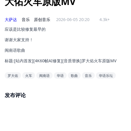
大佑火车原版MV
大萨达
音乐
原创音乐
2026-06-05 20:20
4.3k+
应该是比较修复最早的
谢谢大家支持！
闽南语歌曲
标题:[站内首发][4K60帧AI修复][音质替换]罗大佑火车原版MV
罗大佑
火车
闽南语
华语
歌曲
音乐
华语乐坛
发布评论