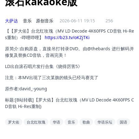
滚石kakaoke版
大萨达
音乐
原创音乐
2026-06-11 19:15
256
【【罗大佑】台北红玫瑰（MV LD Decode 4K60FPS CD音轨 Hi-Re
s重制）-哔哩哔哩】 
https://b23.tv/oKZjTKi
原简介:自购原盘，直接吊打转录DVD。由@thebards 进行解码并
修复及替换CD音轨，音画完美！
LD出自滚石唱片发行合集《烧得厉害5》
注意：本MV出现了三次某旗的镜头已经马赛克了
原作者:david_-young
标题:[B站转载]【罗大佑】台北红玫瑰（MV LD Decode 4K60FPS C
D音轨 Hi-Res重制)
罗大佑
台北红玫瑰
华语
音乐
歌曲
华语乐坛
国语